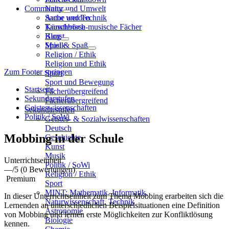
Community
Natur und Umwelt
Sache und Technik
Autor werden
Künstlerisch-musische Fächer
Tauschbörse
Kunst
Blog
Musik
Spiel & Spaß
Religion / Ethik
Religion und Ethik
Zum Footer springen
Sport
Sport und Bewegung
Startseite
Fächerübergreifend
Sekundarstufen
Fächerübergreifend
Geisteswissenschaften
Sekundarstufen
Politik / SoWi
Geistes- & Sozialwissenschaften
Deutsch
Mobbing in der Schule
Geschichte
Kunst
Musik
Unterrichtseinheit
Politik / SoWi
—
/5
(0 Bewertungen)
Religion / Ethik
Premium
Sport
MINT: Mathematik, Informatik,
In dieser Unterrichtseinheit zum Thema Mobbing erarbeiten sich die
Naturwissenschaft, Technik
Lernenden an unterschiedlichen Beispielsituationen eine Definition
Astronomie
von Mobbing und lernen erste Möglichkeiten zur Konfliktlösung
Biologie
kennen.