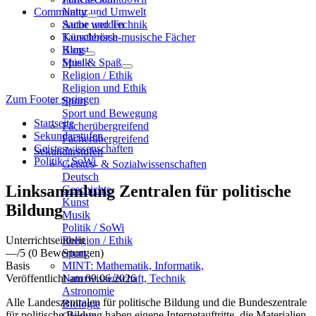
Community
Natur und Umwelt
Sache und Technik
Autor werden
Künstlerisch-musische Fächer
Tauschbörse
Kunst
Blog
Musik
Spiel & Spaß
Religion / Ethik
Religion und Ethik
Zum Footer springen
Sport
Sport und Bewegung
Startseite
Fächerübergreifend
Sekundarstufen
Fächerübergreifend
Geisteswissenschaften
Sekundarstufen
Politik / SoWi
Geistes- & Sozialwissenschaften
Deutsch
Linksammlung Zentralen für politische
Geschichte
Kunst
Bildung
Musik
Politik / SoWi
Unterrichtseinheit
Religion / Ethik
—
/5
(0 Bewertungen)
Sport
Basis
MINT: Mathematik, Informatik,
Veröffentlicht am 09.06.2026
Naturwissenschaft, Technik
Astronomie
Alle Landeszentralen für politische Bildung und die Bundeszentrale
Biologie
für politische Bildung haben eigene Internetauftritte, die Materialien