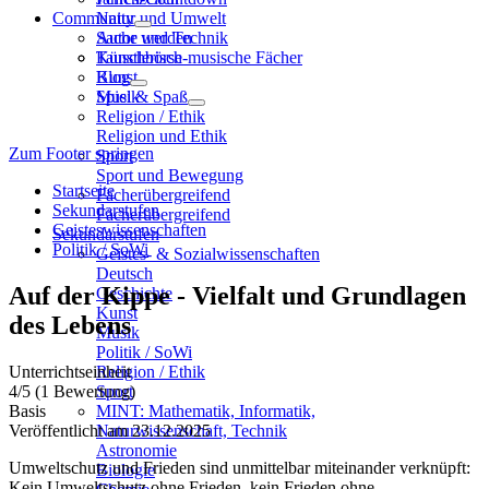
Community
Natur und Umwelt
Sache und Technik
Autor werden
Künstlerisch-musische Fächer
Tauschbörse
Kunst
Blog
Musik
Spiel & Spaß
Religion / Ethik
Religion und Ethik
Zum Footer springen
Sport
Sport und Bewegung
Startseite
Fächerübergreifend
Sekundarstufen
Fächerübergreifend
Geisteswissenschaften
Sekundarstufen
Politik / SoWi
Geistes- & Sozialwissenschaften
Deutsch
Auf der Kippe - Vielfalt und Grundlagen
Geschichte
Kunst
des Lebens
Musik
Politik / SoWi
Unterrichtseinheit
Religion / Ethik
4
/5
(1 Bewertung)
Sport
Basis
MINT: Mathematik, Informatik,
Veröffentlicht am 23.12.2025
Naturwissenschaft, Technik
Astronomie
Umweltschutz und Frieden sind unmittelbar miteinander verknüpft:
Biologie
Kein Umweltschutz ohne Frieden, kein Frieden ohne