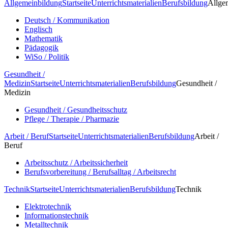
Allgemeinbildung
Startseite
Unterrichtsmaterialien
Berufsbildung
Allge
Deutsch / Kommunikation
Englisch
Mathematik
Pädagogik
WiSo / Politik
Gesundheit /
Medizin
Startseite
Unterrichtsmaterialien
Berufsbildung
Gesundheit /
Medizin
Gesundheit / Gesundheitsschutz
Pflege / Therapie / Pharmazie
Arbeit / Beruf
Startseite
Unterrichtsmaterialien
Berufsbildung
Arbeit /
Beruf
Arbeitsschutz / Arbeitssicherheit
Berufsvorbereitung / Berufsalltag / Arbeitsrecht
Technik
Startseite
Unterrichtsmaterialien
Berufsbildung
Technik
Elektrotechnik
Informationstechnik
Metalltechnik