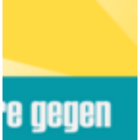
Fremdsprachen
DaF / DaZ
Englisch
Französisch
Latein
Spanisch
Fächerübergreifend
Fächerübergreifend
Berufsbildung
Allgemeinbildung
Deutsch / Kommunikation
Englisch
Mathematik
Pädagogik
WiSo / Politik
Gesundheit / Medizin
Gesundheit / Gesundheitsschutz
Pflege / Therapie / Pharmazie
Arbeit / Beruf
Arbeitsschutz / Arbeitssicherheit
Berufsvorbereitung / Berufsalltag / Arbeitsrecht
Technik
Elektrotechnik
Informationstechnik
Metalltechnik