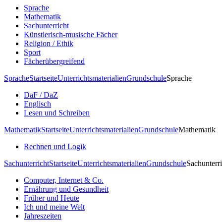
Sprache
Mathematik
Sachunterricht
Künstlerisch-musische Fächer
Religion / Ethik
Sport
Fächerübergreifend
Sprache
Startseite
Unterrichtsmaterialien
Grundschule
Sprache
DaF / DaZ
Englisch
Lesen und Schreiben
Mathematik
Startseite
Unterrichtsmaterialien
Grundschule
Mathematik
Rechnen und Logik
Sachunterricht
Startseite
Unterrichtsmaterialien
Grundschule
Sachunterri
Computer, Internet & Co.
Ernährung und Gesundheit
Früher und Heute
Ich und meine Welt
Jahreszeiten