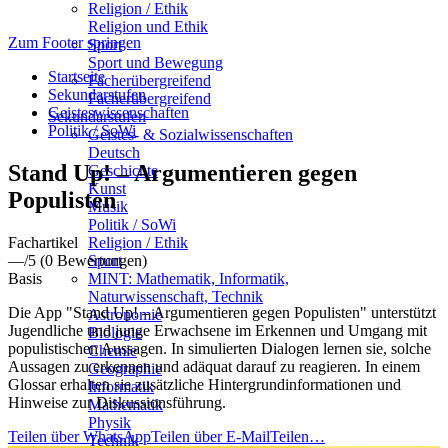
Religion / Ethik
Religion und Ethik
Zum Footer springen
Sport
Sport und Bewegung
Startseite
Fächerübergreifend
Sekundarstufen
Fächerübergreifend
Geisteswissenschaften
Sekundarstufen
Politik / SoWi
Geistes- & Sozialwissenschaften
Deutsch
Stand Up! – Argumentieren gegen
Geschichte
Kunst
Populisten
Musik
Politik / SoWi
Fachartikel
Religion / Ethik
—
/5
(0 Bewertungen)
Sport
Basis
MINT: Mathematik, Informatik,
Naturwissenschaft, Technik
Die App "Stand Up! – Argumentieren gegen Populisten" unterstützt
Astronomie
Jugendliche und junge Erwachsene im Erkennen und Umgang mit
Biologie
populistischen Aussagen. In simulierten Dialogen lernen sie, solche
Chemie
Aussagen zu erkennen und adäquat darauf zu reagieren. In einem
Geographie
Glossar erhalten sie zusätzliche Hintergrundinformationen und
Informatik
Hinweise zur Diskussionsführung.
Mathematik
Physik
Teilen über WhatsApp
Teilen über E-Mail
Teilen…
Technik