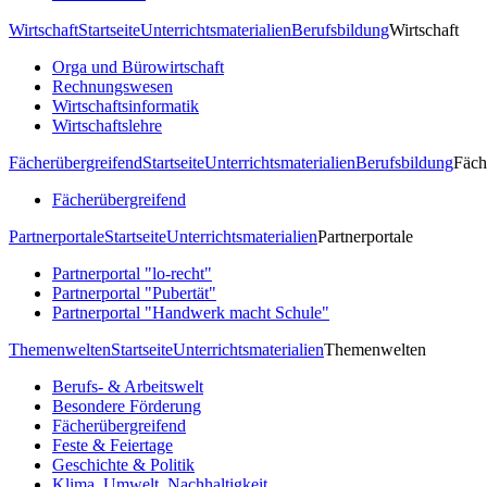
Wirtschaft
Startseite
Unterrichtsmaterialien
Berufsbildung
Wirtschaft
Orga und Bürowirtschaft
Rechnungswesen
Wirtschaftsinformatik
Wirtschaftslehre
Fächerübergreifend
Startseite
Unterrichtsmaterialien
Berufsbildung
Fäch
Fächerübergreifend
Partnerportale
Startseite
Unterrichtsmaterialien
Partnerportale
Partnerportal "lo-recht"
Partnerportal "Pubertät"
Partnerportal "Handwerk macht Schule"
Themenwelten
Startseite
Unterrichtsmaterialien
Themenwelten
Berufs- & Arbeitswelt
Besondere Förderung
Fächerübergreifend
Feste & Feiertage
Geschichte & Politik
Klima, Umwelt, Nachhaltigkeit