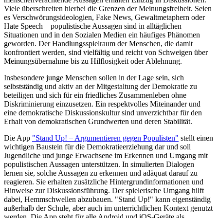
Viele überschreiten hierbei die Grenzen der Meinungsfreiheit. Seien
es Verschwörungsideologien, Fake News, Gewaltmetaphern oder
Hate Speech – populistische Aussagen sind in alltäglichen
Situationen und in den Sozialen Medien ein häufiges Phänomen
geworden. Der Handlungsspielraum der Menschen, die damit
konfrontiert werden, sind vielfältig und reicht von Schweigen über
Meinungsübernahme bis zu Hilflosigkeit oder Ablehnung.
Insbesondere junge Menschen sollen in der Lage sein, sich
selbstständig und aktiv an der Mitgestaltung der Demokratie zu
beteiligen und sich für ein friedliches Zusammenleben ohne
Diskriminierung einzusetzen. Ein respektvolles Miteinander und
eine demokratische Diskussionskultur sind unverzichtbar für den
Erhalt von demokratischen Grundwerten und deren Stabilität.
Die App
"Stand Up! – Argumentieren gegen Populisten"
stellt einen
wichtigen Baustein für die Demokratieerziehung dar und soll
Jugendliche und junge Erwachsene im Erkennen und Umgang mit
populistischen Aussagen unterstützen. In simulierten Dialogen
lernen sie, solche Aussagen zu erkennen und adäquat darauf zu
reagieren. Sie erhalten zusätzliche Hintergrundinformationen und
Hinweise zur Diskussionsführung. Der spielerische Umgang hilft
dabei, Hemmschwellen abzubauen. "Stand Up!" kann eigenständig
außerhalb der Schule, aber auch im unterrichtlichen Kontext genutzt
werden. Die App steht für alle Android und iOS-Geräte als