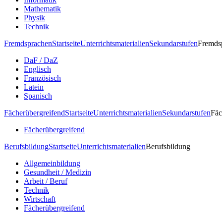
Mathematik
Physik
Technik
Fremdsprachen
Startseite
Unterrichtsmaterialien
Sekundarstufen
Fremds
DaF / DaZ
Englisch
Französisch
Latein
Spanisch
Fächerübergreifend
Startseite
Unterrichtsmaterialien
Sekundarstufen
Fäc
Fächerübergreifend
Berufsbildung
Startseite
Unterrichtsmaterialien
Berufsbildung
Allgemeinbildung
Gesundheit / Medizin
Arbeit / Beruf
Technik
Wirtschaft
Fächerübergreifend