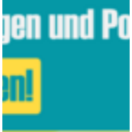
Wirtschaft
Orga und Bürowirtschaft
Rechnungswesen
Wirtschaftsinformatik
Wirtschaftslehre
Fächerübergreifend
Fächerübergreifend
Themenportal "Schulrecht"
Partnerportal "Pubertät"
Partnerportal "Handwerk macht Schule"
Berufs- & Arbeitswelt
Besondere Förderung
Fächerübergreifend
Feste & Feiertage
Geschichte & Politik
Klima, Umwelt, Nachhaltigkeit
Kulturelle Bildung
Mediennutzung & Medienkompetenz
MINT
Schulentwicklung und Organisation
Schulrecht
Sprache & Literatur
Wirtschaft und Finanzen