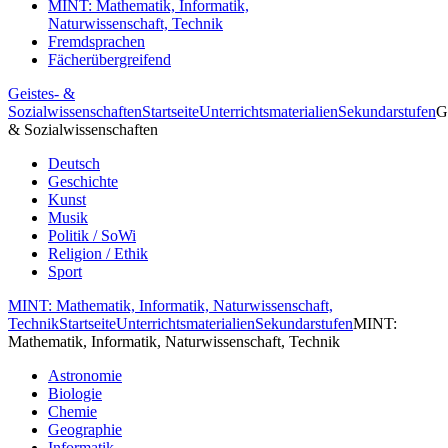
MINT: Mathematik, Informatik,
Naturwissenschaft, Technik
Fremdsprachen
Fächerübergreifend
Geistes- &
Sozialwissenschaften
Startseite
Unterrichtsmaterialien
Sekundarstufen
G
& Sozialwissenschaften
Deutsch
Geschichte
Kunst
Musik
Politik / SoWi
Religion / Ethik
Sport
MINT: Mathematik, Informatik, Naturwissenschaft,
Technik
Startseite
Unterrichtsmaterialien
Sekundarstufen
MINT:
Mathematik, Informatik, Naturwissenschaft, Technik
Astronomie
Biologie
Chemie
Geographie
Informatik