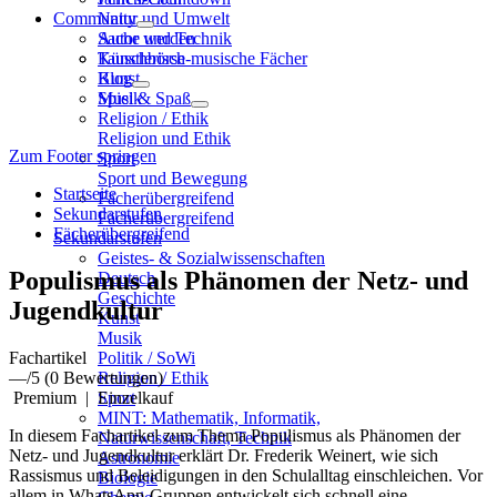
Community
Natur und Umwelt
Sache und Technik
Autor werden
Künstlerisch-musische Fächer
Tauschbörse
Kunst
Blog
Musik
Spiel & Spaß
Religion / Ethik
Religion und Ethik
Zum Footer springen
Sport
Sport und Bewegung
Startseite
Fächerübergreifend
Sekundarstufen
Fächerübergreifend
Fächerübergreifend
Sekundarstufen
Geistes- & Sozialwissenschaften
Populismus als Phänomen der Netz- und
Deutsch
Geschichte
Jugendkultur
Kunst
Musik
Fachartikel
Politik / SoWi
—
/5
(0 Bewertungen)
Religion / Ethik
Premium
|
Einzelkauf
Sport
MINT: Mathematik, Informatik,
In diesem Fachartikel zum Thema Populismus als Phänomen der
Naturwissenschaft, Technik
Netz- und Jugendkultur erklärt Dr. Frederik Weinert, wie sich
Astronomie
Rassismus und Beleidigungen in den Schulalltag einschleichen. Vor
Biologie
allem in WhatsApp-Gruppen entwickelt sich schnell eine