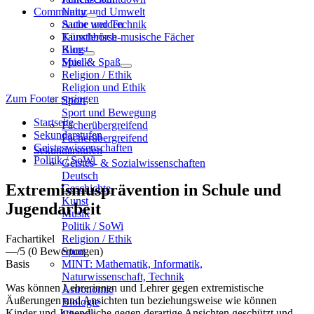
Community
Natur und Umwelt
Sache und Technik
Autor werden
Künstlerisch-musische Fächer
Tauschbörse
Kunst
Blog
Musik
Spiel & Spaß
Religion / Ethik
Religion und Ethik
Zum Footer springen
Sport
Sport und Bewegung
Startseite
Fächerübergreifend
Sekundarstufen
Fächerübergreifend
Geisteswissenschaften
Sekundarstufen
Politik / SoWi
Geistes- & Sozialwissenschaften
Deutsch
Extremismusprävention in Schule und
Geschichte
Kunst
Jugendarbeit
Musik
Politik / SoWi
Fachartikel
Religion / Ethik
—
/5
(0 Bewertungen)
Sport
Basis
MINT: Mathematik, Informatik,
Naturwissenschaft, Technik
Was können Lehrerinnen und Lehrer gegen extremistische
Astronomie
Äußerungen und Ansichten tun beziehungsweise wie können
Biologie
Kinder und Jugendliche gegen derartige Ansichten geschützt und