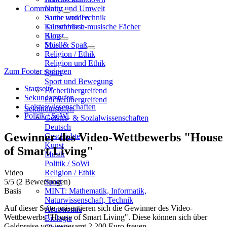
Community
Natur und Umwelt
Sache und Technik
Autor werden
Künstlerisch-musische Fächer
Tauschbörse
Kunst
Blog
Musik
Spiel & Spaß
Religion / Ethik
Religion und Ethik
Zum Footer springen
Sport
Sport und Bewegung
Startseite
Fächerübergreifend
Sekundarstufen
Fächerübergreifend
Geisteswissenschaften
Sekundarstufen
Politik / SoWi
Geistes- & Sozialwissenschaften
Deutsch
Gewinner des Video-Wettbewerbs "House
Geschichte
Kunst
of Smart Living"
Musik
Politik / SoWi
Video
Religion / Ethik
5
/5
(2 Bewertungen)
Sport
Basis
MINT: Mathematik, Informatik,
Naturwissenschaft, Technik
Auf dieser Seite präsentieren sich die Gewinner des Video-
Astronomie
Wettbewerbs "House of Smart Living". Diese können sich über
Biologie
Geldpreise von insgesamt 2.200 Euro freuen.