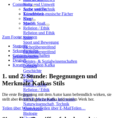
Community
Natur und Umwelt
Sache und Technik
Autor werden
Künstlerisch-musische Fächer
Tauschbörse
Kunst
Blog
Musik
Spiel & Spaß
Religion / Ethik
Religion und Ethik
Zum Footer springen
Sport
Sport und Bewegung
Startseite
Fächerübergreifend
Sekundarstufen
Fächerübergreifend
Geisteswissenschaften
Sekundarstufen
Deutsch
Geistes- & Sozialwissenschaften
Kreativ-Workshop Kafka
Deutsch
Geschichte
1. und 2. Stunde: Begegnungen und
Kunst
Musik
Merkmale Kafkas Stils
Politik / SoWi
Religion / Ethik
Die erste Begegnung mit dem Autor kann befremdlich wirken, sie
Sport
stellt aber Beziehungen zu Kafka und seinem Werk her.
MINT: Mathematik, Informatik,
Naturwissenschaft, Technik
Teilen über WhatsApp
Teilen über E-Mail
Teilen…
Astronomie
Biologie