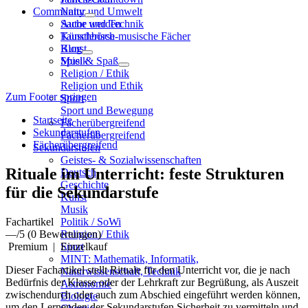
Community
Natur und Umwelt
Sache und Technik
Autor werden
Künstlerisch-musische Fächer
Tauschbörse
Kunst
Blog
Musik
Spiel & Spaß
Religion / Ethik
Religion und Ethik
Zum Footer springen
Sport
Sport und Bewegung
Startseite
Fächerübergreifend
Sekundarstufen
Fächerübergreifend
Fächerübergreifend
Sekundarstufen
Geistes- & Sozialwissenschaften
Rituale im Unterricht: feste Strukturen
Deutsch
Geschichte
für die Sekundarstufe
Kunst
Musik
Fachartikel
Politik / SoWi
—
/5
(0 Bewertungen)
Religion / Ethik
Premium
|
Einzelkauf
Sport
MINT: Mathematik, Informatik,
Dieser Fachartikel stellt Rituale für den Unterricht vor, die je nach
Naturwissenschaft, Technik
Bedürfnis der Klasse oder der Lehrkraft zur Begrüßung, als Auszeit
Astronomie
zwischendurch oder auch zum Abschied eingeführt werden können,
Biologie
um den Lernenden der Sekundarstufen Sicherheit zu vermitteln und