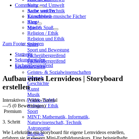
Community
Natur und Umwelt
Sache und Technik
Autor werden
Künstlerisch-musische Fächer
Tauschbörse
Kunst
Blog
Musik
Spiel & Spaß
Religion / Ethik
Religion und Ethik
Zum Footer springen
Sport
Sport und Bewegung
Startseite
Fächerübergreifend
Sekundarstufen
Fächerübergreifend
Fächerübergreifend
Sekundarstufen
Geistes- & Sozialwissenschaften
Aufbau eines Lernvideos | Storyboard
Deutsch
Geschichte
erstellen
Kunst
Musik
Interaktives / Video-Tutorial
Politik / SoWi
—
/5
(0 Bewertungen)
Religion / Ethik
Premium
Sport
MINT: Mathematik, Informatik,
3. Schritt
Naturwissenschaft, Technik
Astronomie
Wie Lehrkräfte ein Storyboard für eigene Lernvideos erstellen,
Biologie
erfahren sie in diesem Mini-Fortbildungskurs. Eine beispielhafte