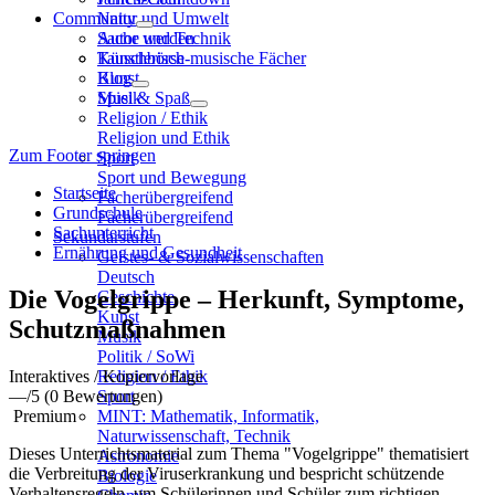
Community
Natur und Umwelt
Sache und Technik
Autor werden
Künstlerisch-musische Fächer
Tauschbörse
Kunst
Blog
Musik
Spiel & Spaß
Religion / Ethik
Religion und Ethik
Zum Footer springen
Sport
Sport und Bewegung
Startseite
Fächerübergreifend
Grundschule
Fächerübergreifend
Sachunterricht
Sekundarstufen
Ernährung und Gesundheit
Geistes- & Sozialwissenschaften
Deutsch
Die Vogelgrippe – Herkunft, Symptome,
Geschichte
Kunst
Schutzmaßnahmen
Musik
Politik / SoWi
Interaktives / Kopiervorlage
Religion / Ethik
—
/5
(0 Bewertungen)
Sport
Premium
MINT: Mathematik, Informatik,
Naturwissenschaft, Technik
Dieses Unterrichtsmaterial zum Thema "Vogelgrippe" thematisiert
Astronomie
die Verbreitung der Viruserkrankung und bespricht schützende
Biologie
Verhaltensregeln, um Schülerinnen und Schüler zum richtigen