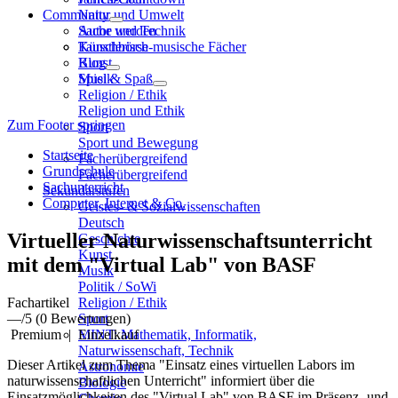
Community
Natur und Umwelt
Sache und Technik
Autor werden
Künstlerisch-musische Fächer
Tauschbörse
Kunst
Blog
Musik
Spiel & Spaß
Religion / Ethik
Religion und Ethik
Zum Footer springen
Sport
Sport und Bewegung
Startseite
Fächerübergreifend
Grundschule
Fächerübergreifend
Sachunterricht
Sekundarstufen
Computer, Internet & Co.
Geistes- & Sozialwissenschaften
Deutsch
Virtueller Naturwissenschaftsunterricht
Geschichte
Kunst
mit dem "Virtual Lab" von BASF
Musik
Politik / SoWi
Fachartikel
Religion / Ethik
—
/5
(0 Bewertungen)
Sport
Premium
|
Einzelkauf
MINT: Mathematik, Informatik,
Naturwissenschaft, Technik
Dieser Artikel zum Thema "Einsatz eines virtuellen Labors im
Astronomie
naturwissenschaftlichen Unterricht" informiert über die
Biologie
Einsatzmöglichkeiten des "Virtual Lab" von BASF im Präsenz- und