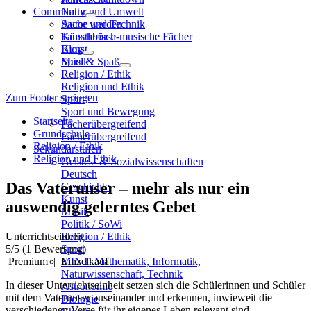
Community
Natur und Umwelt
Sache und Technik
Autor werden
Künstlerisch-musische Fächer
Tauschbörse
Kunst
Blog
Musik
Spiel & Spaß
Religion / Ethik
Religion und Ethik
Zum Footer springen
Sport
Sport und Bewegung
Startseite
Fächerübergreifend
Grundschule
Fächerübergreifend
Religion / Ethik
Sekundarstufen
Religion und Ethik
Geistes- & Sozialwissenschaften
Deutsch
Das Vaterunser – mehr als nur ein
Geschichte
Kunst
auswendig gelerntes Gebet
Musik
Politik / SoWi
Unterrichtseinheit
Religion / Ethik
5
/5
(1 Bewertung)
Sport
Premium
|
Einzelkauf
MINT: Mathematik, Informatik,
Naturwissenschaft, Technik
In dieser Unterrichtseinheit setzen sich die Schülerinnen und Schüler
Astronomie
mit dem Vaterunser auseinander und erkennen, inwieweit die
Biologie
verschiedenen Verse für ihr eigenes Leben relevant sind