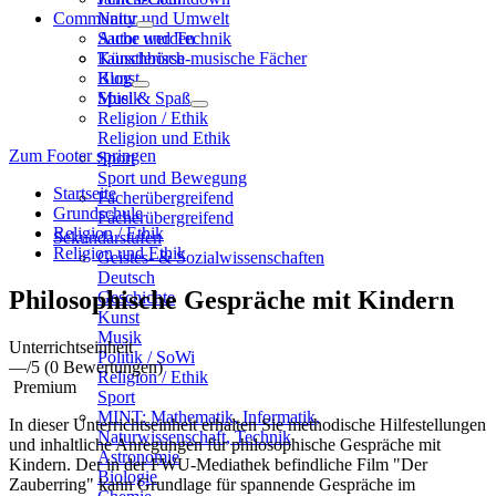
Community
Natur und Umwelt
Sache und Technik
Autor werden
Künstlerisch-musische Fächer
Tauschbörse
Kunst
Blog
Musik
Spiel & Spaß
Religion / Ethik
Religion und Ethik
Zum Footer springen
Sport
Sport und Bewegung
Startseite
Fächerübergreifend
Grundschule
Fächerübergreifend
Religion / Ethik
Sekundarstufen
Religion und Ethik
Geistes- & Sozialwissenschaften
Deutsch
Philosophische Gespräche mit Kindern
Geschichte
Kunst
Musik
Unterrichtseinheit
Politik / SoWi
—
/5
(0 Bewertungen)
Religion / Ethik
Premium
Sport
MINT: Mathematik, Informatik,
In dieser Unterrichtseinheit erhalten Sie methodische Hilfestellungen
Naturwissenschaft, Technik
und inhaltliche Anregungen für philosophische Gespräche mit
Astronomie
Kindern. Der in der FWU-Mediathek befindliche Film "Der
Biologie
Zauberring" kann Grundlage für spannende Gespräche im