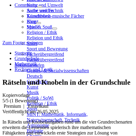
Community
Natur und Umwelt
Sache und Technik
Autor werden
Künstlerisch-musische Fächer
Tauschbörse
Kunst
Blog
Musik
Spiel & Spaß
Religion / Ethik
Religion und Ethik
Zum Footer springen
Sport
Sport und Bewegung
Startseite
Fächerübergreifend
Grundschule
Fächerübergreifend
Mathematik
Sekundarstufen
Rechnen und Logik
Geistes- & Sozialwissenschaften
Deutsch
Rätseln und Knobeln in der Grundschule
Geschichte
Kunst
Musik
Kopiervorlage
Politik / SoWi
5
/5
(1 Bewertung)
Religion / Ethik
Premium
|
Einzelkauf
Sport
Veröffentlicht am 26.05.2025
MINT: Mathematik, Informatik,
Naturwissenschaft, Technik
In Rätseln und Knobelaufgaben rund um die vier Grundrechenarten
Astronomie
erweitern die Lernenden spielerisch ihre mathematischen
Biologie
Fähigkeiten und entwickeln erste Strategien zur Lösung von