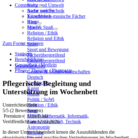
Community
Natur und Umwelt
Sache und Technik
Autor werden
Künstlerisch-musische Fächer
Tauschbörse
Kunst
Blog
Musik
Spiel & Spaß
Religion / Ethik
Religion und Ethik
Zum Footer springen
Sport
Sport und Bewegung
Startseite
Fächerübergreifend
Berufsbildung
Fächerübergreifend
Gesundheit / Medizin
Sekundarstufen
Pflege / Therapie / Pharmazie
Geistes- & Sozialwissenschaften
Deutsch
Pflegerische Begleitung und
Geschichte
Kunst
Unterstützung im Wochenbett
Musik
Politik / SoWi
Unterrichtseinheit
Religion / Ethik
5
/5
(2 Bewertungen)
Sport
Premium
|
Einzelkauf
MINT: Mathematik, Informatik,
Veröffentlicht am 12.03.2026
Naturwissenschaft, Technik
Astronomie
In dieser Unterrichtseinheit lernen die Auszubildenden die
Biologie
physiologischen und psychischen Veränderungen im Wochenbett,