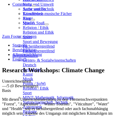
Community
Natur und Umwelt
Sache und Technik
Autor werden
Künstlerisch-musische Fächer
Tauschbörse
Kunst
Blog
Musik
Spiel & Spaß
Religion / Ethik
Religion und Ethik
Zum Footer springen
Sport
Sport und Bewegung
Startseite
Fächerübergreifend
Berufsbildung
Fächerübergreifend
Allgemeinbildung
Sekundarstufen
Englisch
Geistes- & Sozialwissenschaften
Deutsch
Research Workshops: Climate Change
Geschichte
Kunst
Musik
Unterrichtseinheit
Politik / SoWi
—
/5
(0 Bewertungen)
Religion / Ethik
Basis
Sport
MINT: Mathematik, Informatik,
Mit diesen Unterrichtsmaterialien zu den Themenschwerpunkten
Naturwissenschaft, Technik
"Forest", "Agriculture", "Winter Tourism", "Viticulture", "Water"
Astronomie
und "Health" soll es fachübergreifend oder auch fachunabhängig
Biologie
möglich sein, Aspekte des Umgangs mit möglichen Klimafolgen im