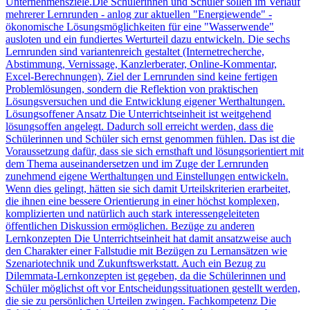
Unternehmensziele.Die Schülerinnen und Schüler sollen im Verlauf
mehrerer Lernrunden - anlog zur aktuellen "Energiewende" -
ökonomische Lösungsmöglichkeiten für eine "Wasserwende"
ausloten und ein fundiertes Werturteil dazu entwickeln. Die sechs
Lernrunden sind variantenreich gestaltet (Internetrecherche,
Abstimmung, Vernissage, Kanzlerberater, Online-Kommentar,
Excel-Berechnungen). Ziel der Lernrunden sind keine fertigen
Problemlösungen, sondern die Reflektion von praktischen
Lösungsversuchen und die Entwicklung eigener Werthaltungen.
Lösungsoffener Ansatz Die Unterrichtseinheit ist weitgehend
lösungsoffen angelegt. Dadurch soll erreicht werden, dass die
Schülerinnen und Schüler sich ernst genommen fühlen. Das ist die
Voraussetzung dafür, dass sie sich ernsthaft und lösungsorientiert mit
dem Thema auseinandersetzen und im Zuge der Lernrunden
zunehmend eigene Werthaltungen und Einstellungen entwickeln.
Wenn dies gelingt, hätten sie sich damit Urteilskriterien erarbeitet,
die ihnen eine bessere Orientierung in einer höchst komplexen,
komplizierten und natürlich auch stark interessengeleiteten
öffentlichen Diskussion ermöglichen. Bezüge zu anderen
Lernkonzepten Die Unterrichtseinheit hat damit ansatzweise auch
den Charakter einer Fallstudie mit Bezügen zu Lernansätzen wie
Szenariotechnik und Zukunftswerkstatt. Auch ein Bezug zu
Dilemmata-Lernkonzepten ist gegeben, da die Schülerinnen und
Schüler möglichst oft vor Entscheidungssituationen gestellt werden,
die sie zu persönlichen Urteilen zwingen. Fachkompetenz Die