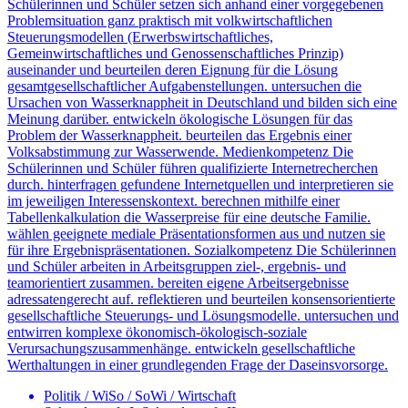
Schülerinnen und Schüler setzen sich anhand einer vorgegebenen
Problemsituation ganz praktisch mit volkwirtschaftlichen
Steuerungsmodellen (Erwerbswirtschaftliches,
Gemeinwirtschaftliches und Genossenschaftliches Prinzip)
auseinander und beurteilen deren Eignung für die Lösung
gesamtgesellschaftlicher Aufgabenstellungen. untersuchen die
Ursachen von Wasserknappheit in Deutschland und bilden sich eine
Meinung darüber. entwickeln ökologische Lösungen für das
Problem der Wasserknappheit. beurteilen das Ergebnis einer
Volksabstimmung zur Wasserwende. Medienkompetenz Die
Schülerinnen und Schüler führen qualifizierte Internetrecherchen
durch. hinterfragen gefundene Internetquellen und interpretieren sie
im jeweiligen Interessenskontext. berechnen mithilfe einer
Tabellenkalkulation die Wasserpreise für eine deutsche Familie.
wählen geeignete mediale Präsentationsformen aus und nutzen sie
für ihre Ergebnispräsentationen. Sozialkompetenz Die Schülerinnen
und Schüler arbeiten in Arbeitsgruppen ziel-, ergebnis- und
teamorientiert zusammen. bereiten eigene Arbeitsergebnisse
adressatengerecht auf. reflektieren und beurteilen konsensorientierte
gesellschaftliche Steuerungs- und Lösungsmodelle. untersuchen und
entwirren komplexe ökonomisch-ökologisch-soziale
Verursachungszusammenhänge. entwickeln gesellschaftliche
Werthaltungen in einer grundlegenden Frage der Daseinsvorsorge.
Politik / WiSo / SoWi / Wirtschaft