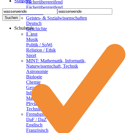
Startseite
Fächerübergreifend
Fächerübergreifend
Sekundarstufen
Geistes- & Sozialwissenschaften
Deutsch
Schulstufe
Geschichte
Kunst
Musik
Politik / SoWi
Religion / Ethik
Sport
MINT: Mathematik, Informatik,
Naturwissenschaft, Technik
Astronomie
Biologie
Chemie
Geographie
Informatik
Mathematik
Physik
Technik
Fremdsprachen
DaF / DaZ
Englisch
Französisch