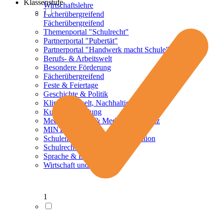
Klassenstufe
Wirtschaftslehre
Fächerübergreifend
Fächerübergreifend
Themenportal "Schulrecht"
Partnerportal "Pubertät"
Partnerportal "Handwerk macht Schule"
Berufs- & Arbeitswelt
Besondere Förderung
Fächerübergreifend
Feste & Feiertage
Geschichte & Politik
Klima, Umwelt, Nachhaltigkeit
Kulturelle Bildung
Mediennutzung & Medienkompetenz
MINT
Schulentwicklung und Organisation
Schulrecht
Sprache & Literatur
Wirtschaft und Finanzen
1