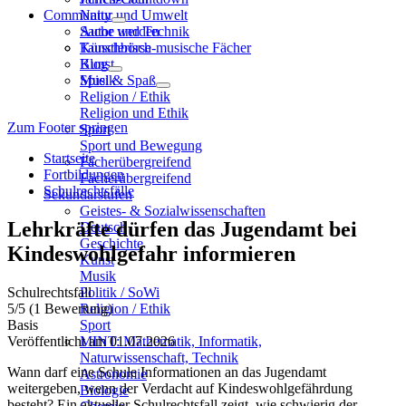
Community
Natur und Umwelt
Sache und Technik
Autor werden
Künstlerisch-musische Fächer
Tauschbörse
Kunst
Blog
Musik
Spiel & Spaß
Religion / Ethik
Religion und Ethik
Zum Footer springen
Sport
Sport und Bewegung
Startseite
Fächerübergreifend
Fortbildungen
Fächerübergreifend
Schulrechtsfälle
Sekundarstufen
Geistes- & Sozialwissenschaften
Lehrkräfte dürfen das Jugendamt bei
Deutsch
Geschichte
Kindeswohlgefahr informieren
Kunst
Musik
Schulrechtsfall
Politik / SoWi
5
/5
(1 Bewertung)
Religion / Ethik
Basis
Sport
Veröffentlicht am 01.07.2026
MINT: Mathematik, Informatik,
Naturwissenschaft, Technik
Wann darf eine Schule Informationen an das Jugendamt
Astronomie
weitergeben, wenn der Verdacht auf Kindeswohlgefährdung
Biologie
besteht? Ein aktueller Schulrechtsfall zeigt, wie schwierig der