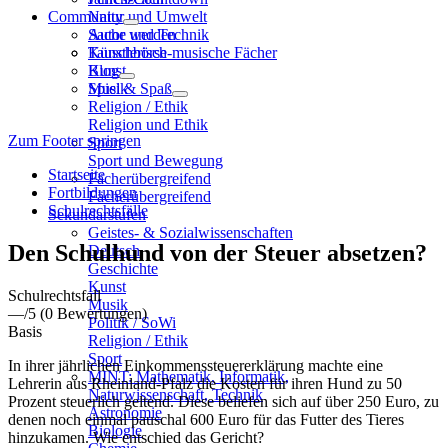
Community
Natur und Umwelt
Sache und Technik
Autor werden
Künstlerisch-musische Fächer
Tauschbörse
Kunst
Blog
Musik
Spiel & Spaß
Religion / Ethik
Religion und Ethik
Zum Footer springen
Sport
Sport und Bewegung
Startseite
Fächerübergreifend
Fortbildungen
Fächerübergreifend
Schulrechtsfälle
Sekundarstufen
Geistes- & Sozialwissenschaften
Den Schulhund von der Steuer absetzen?
Deutsch
Geschichte
Kunst
Schulrechtsfall
Musik
—
/5
(0 Bewertungen)
Politik / SoWi
Basis
Religion / Ethik
Sport
In ihrer jährlichen Einkommenssteuererklärung machte eine
MINT: Mathematik, Informatik,
Lehrerin aus Rheinland-Pfalz die Kosten für ihren Hund zu 50
Naturwissenschaft, Technik
Prozent steuerlich geltend. Diese beliefen sich auf über 250 Euro, zu
Astronomie
denen noch einmal pauschal 600 Euro für das Futter des Tieres
Biologie
hinzukamen. Wie entschied das Gericht?