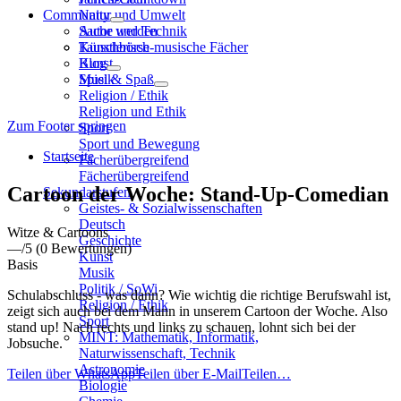
Community
Natur und Umwelt
Sache und Technik
Autor werden
Künstlerisch-musische Fächer
Tauschbörse
Kunst
Blog
Musik
Spiel & Spaß
Religion / Ethik
Religion und Ethik
Zum Footer springen
Sport
Sport und Bewegung
Startseite
Fächerübergreifend
Fächerübergreifend
Cartoon der Woche: Stand-Up-Comedian
Sekundarstufen
Geistes- & Sozialwissenschaften
Deutsch
Witze & Cartoons
Geschichte
—
/5
(0 Bewertungen)
Kunst
Basis
Musik
Politik / SoWi
Schulabschluss - was dann? Wie wichtig die richtige Berufswahl ist,
Religion / Ethik
zeigt sich auch bei dem Mann in unserem Cartoon der Woche. Also
Sport
stand up! Nach rechts und links zu schauen, lohnt sich bei der
MINT: Mathematik, Informatik,
Jobsuche.
Naturwissenschaft, Technik
Astronomie
Teilen über WhatsApp
Teilen über E-Mail
Teilen…
Biologie