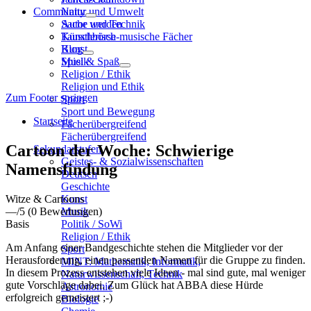
Community
Natur und Umwelt
Sache und Technik
Autor werden
Künstlerisch-musische Fächer
Tauschbörse
Kunst
Blog
Musik
Spiel & Spaß
Religion / Ethik
Religion und Ethik
Zum Footer springen
Sport
Sport und Bewegung
Startseite
Fächerübergreifend
Fächerübergreifend
Cartoon der Woche: Schwierige
Sekundarstufen
Geistes- & Sozialwissenschaften
Namensfindung
Deutsch
Geschichte
Witze & Cartoons
Kunst
—
/5
(0 Bewertungen)
Musik
Basis
Politik / SoWi
Religion / Ethik
Am Anfang einer Bandgeschichte stehen die Mitglieder vor der
Sport
Herausforderung, einen passenden Namen für die Gruppe zu finden.
MINT: Mathematik, Informatik,
In diesem Prozess entstehen viele Ideen - mal sind gute, mal weniger
Naturwissenschaft, Technik
gute Vorschläge dabei. Zum Glück hat ABBA diese Hürde
Astronomie
erfolgreich gemeistert ;-)
Biologie