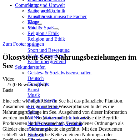
Community
Natur und Umwelt
Sache und Technik
Autor werden
Künstlerisch-musische Fächer
Tauschbörse
Kunst
Blog
Musik
Spiel & Spaß
Religion / Ethik
Religion und Ethik
Zum Footer springen
Sport
Sport und Bewegung
Ökosystem See: Nahrungsbeziehungen im
Fächerübergreifend
Fächerübergreifend
See
Sekundarstufen
Geistes- & Sozialwissenschaften
Deutsch
Video
Geschichte
—
/5
(0 Bewertungen)
Kunst
Basis
Musik
Eine sehr wichtige Rolle im See hat das pflanzliche Plankton.
Politik / SoWi
Zusammen mit den anderen Wasserpflanzen bildet es die
Religion / Ethik
Nahrungsgrundlage im See. Ausgehend von dieser Information
Sport
werden in dieser Sequenz zunächst sukzessive die Begriffe
MINT: Mathematik, Informatik,
Produzenten und Konsumenten verschiedener Ordnungen als
Naturwissenschaft, Technik
Glieder einer Nahrungskette eingeführt. Mit den Destruenten
Astronomie
schließt sich eine solche Kette zu einem Nahrungs- oder
Biologie