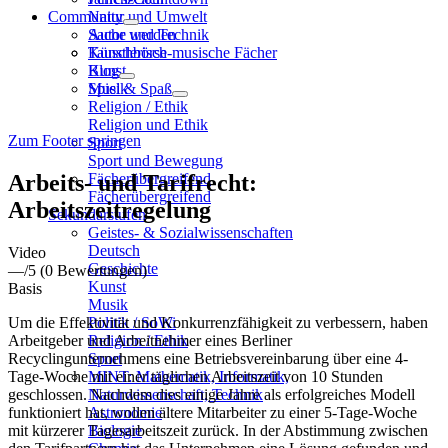
Community
Natur und Umwelt
Sache und Technik
Autor werden
Künstlerisch-musische Fächer
Tauschbörse
Kunst
Blog
Musik
Spiel & Spaß
Religion / Ethik
Religion und Ethik
Zum Footer springen
Sport
Sport und Bewegung
Arbeits- und Tarifrecht:
Fächerübergreifend
Fächerübergreifend
Arbeitszeitregelung
Sekundarstufen
Geistes- & Sozialwissenschaften
Deutsch
Video
Geschichte
—
/5
(0 Bewertungen)
Kunst
Basis
Musik
Um die Effektivität und Konkurrenzfähigkeit zu verbessern, haben
Politik / SoWi
Arbeitgeber und Arbeitnehmer eines Berliner
Religion / Ethik
Recyclingunternehmens eine Betriebsvereinbarung über eine 4-
Sport
Tage-Woche mit einer täglichen Arbeitszeit von 10 Stunden
MINT: Mathematik, Informatik,
geschlossen. Nachdem dies einige Jahre als erfolgreiches Modell
Naturwissenschaft, Technik
funktioniert hat, wollen ältere Mitarbeiter zu einer 5-Tage-Woche
Astronomie
mit kürzerer Tagesarbeitszeit zurück. In der Abstimmung zwischen
Biologie