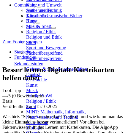
Community
Natur und Umwelt
Sache und Technik
Autor werden
Künstlerisch-musische Fächer
Tauschbörse
Kunst
Blog
Musik
Spiel & Spaß
Religion / Ethik
Religion und Ethik
Zum Footer springen
Sport
Sport und Bewegung
Startseite
Fächerübergreifend
Fundstücke
Fächerübergreifend
Sekundarstufen
Besser lernen: Digitale Karteikarten
Geistes- & Sozialwissenschaften
Deutsch
helfen dabei
Geschichte
Kunst
Tool-Tipp
Musik
—
/5
(0 Bewertungen)
Politik / SoWi
Basis
Religion / Ethik
Veröffentlicht am 15.10.2025
Sport
MINT: Mathematik, Informatik,
Was hieß "Schule" nochmal auf Englisch und wie kann man das
Naturwissenschaft, Technik
kleine Einmaleins besser verinnerlichen? Vor allem bei
Astronomie
Faktenwissen hilft das Lernen mit Karteikarten. Die AlgoApp
Biologie
unterstützt Sie bei der Erstellung von Karteikarten, fragt diese ab