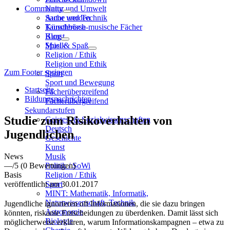
Community
Natur und Umwelt
Sache und Technik
Autor werden
Künstlerisch-musische Fächer
Tauschbörse
Kunst
Blog
Musik
Spiel & Spaß
Religion / Ethik
Religion und Ethik
Zum Footer springen
Sport
Sport und Bewegung
Startseite
Fächerübergreifend
Bildungsnachrichten
Fächerübergreifend
Sekundarstufen
Studie zum Risikoverhalten von
Geistes- & Sozialwissenschaften
Deutsch
Jugendlichen
Geschichte
Kunst
News
Musik
—
/5
(0 Bewertungen)
Politik / SoWi
Basis
Religion / Ethik
veröffentlicht am 30.01.2017
Sport
MINT: Mathematik, Informatik,
Naturwissenschaft, Technik
Jugendliche ignorieren oft Informationen, die sie dazu bringen
Astronomie
könnten, riskante Entscheidungen zu überdenken. Damit lässt sich
Biologie
möglicherweise erklären, warum Informationskampagnen – etwa zu