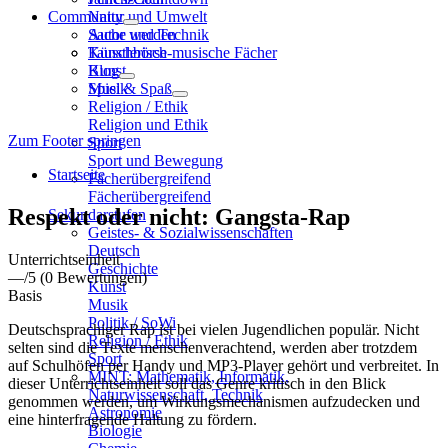
Community
Natur und Umwelt
Sache und Technik
Autor werden
Künstlerisch-musische Fächer
Tauschbörse
Kunst
Blog
Musik
Spiel & Spaß
Religion / Ethik
Religion und Ethik
Zum Footer springen
Sport
Sport und Bewegung
Startseite
Fächerübergreifend
Fächerübergreifend
Respekt oder nicht: Gangsta-Rap
Sekundarstufen
Geistes- & Sozialwissenschaften
Deutsch
Unterrichtseinheit
Geschichte
—
/5
(0 Bewertungen)
Kunst
Basis
Musik
Politik / SoWi
Deutschsprachiger Rap ist bei vielen Jugendlichen populär. Nicht
Religion / Ethik
selten sind die Texte menschenverachtend, werden aber trotzdem
Sport
auf Schulhöfen per Handy und MP3-Player gehört und verbreitet. In
MINT: Mathematik, Informatik,
dieser Unterrichtseinheit soll das Genre kritisch in den Blick
Naturwissenschaft, Technik
genommen werden, um Wirkungsmechanismen aufzudecken und
Astronomie
eine hinterfragende Haltung zu fördern.
Biologie