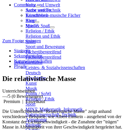
Community
Natur und Umwelt
Sache und Technik
Autor werden
Künstlerisch-musische Fächer
Tauschbörse
Kunst
Blog
Musik
Spiel & Spaß
Religion / Ethik
Religion und Ethik
Zum Footer springen
Sport
Sport und Bewegung
Startseite
Fächerübergreifend
Sekundarstufen
Fächerübergreifend
Naturwissenschaften
Sekundarstufen
Physik
Geistes- & Sozialwissenschaften
Deutsch
Die relativistische Masse
Geschichte
Kunst
Musik
Unterrichtseinheit
Politik / SoWi
—
/5
(0 Bewertungen)
Religion / Ethik
Premium
|
Einzelkauf
Sport
MINT: Mathematik, Informatik,
Die Unterrichtseinheit "Relativistische Masse" zeigt anhand
Naturwissenschaft, Technik
verschiedener Beispiele, wie Albert Einstein - ausgehend von der
Astronomie
Konstanz der Lichtgeschwindigkeit - die Zunahme der "trägen"
Biologie
Masse in Abhängigkeit von ihrer Geschwindigkeit hergeleitet hat.