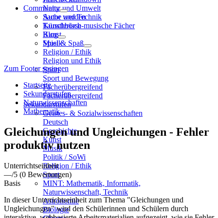
Community
Natur und Umwelt
Sache und Technik
Autor werden
Künstlerisch-musische Fächer
Tauschbörse
Kunst
Blog
Musik
Spiel & Spaß
Religion / Ethik
Religion und Ethik
Zum Footer springen
Sport
Sport und Bewegung
Startseite
Fächerübergreifend
Sekundarstufen
Fächerübergreifend
Naturwissenschaften
Sekundarstufen
Mathematik
Geistes- & Sozialwissenschaften
Deutsch
Gleichungen und Ungleichungen - Fehler
Geschichte
Kunst
produktiv nutzen
Musik
Politik / SoWi
Unterrichtseinheit
Religion / Ethik
—
/5
(0 Bewertungen)
Sport
Basis
MINT: Mathematik, Informatik,
Naturwissenschaft, Technik
In dieser Unterrichtseinheit zum Thema "Gleichungen und
Astronomie
Ungleichungen" wird den Schülerinnen und Schülern durch
Biologie
interaktive, webbasierte Arbeitsmaterialien aufgezeigt, wie sie Fehler