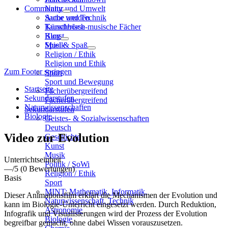
Community
Natur und Umwelt
Sache und Technik
Autor werden
Künstlerisch-musische Fächer
Tauschbörse
Kunst
Blog
Musik
Spiel & Spaß
Religion / Ethik
Religion und Ethik
Zum Footer springen
Sport
Sport und Bewegung
Startseite
Fächerübergreifend
Sekundarstufen
Fächerübergreifend
Naturwissenschaften
Sekundarstufen
Biologie
Geistes- & Sozialwissenschaften
Deutsch
Video zur Evolution
Geschichte
Kunst
Musik
Unterrichtseinheit
Politik / SoWi
—
/5
(0 Bewertungen)
Religion / Ethik
Basis
Sport
MINT: Mathematik, Informatik,
Dieser Animationsfilm erklärt die Mechanismen der Evolution und
Naturwissenschaft, Technik
kann im Biologie-Unterricht eingesetzt werden. Durch Reduktion,
Astronomie
Infografik und Visualisierungen wird der Prozess der Evolution
Biologie
begreifbar gemacht, ohne dabei Wissen vorauszusetzen.