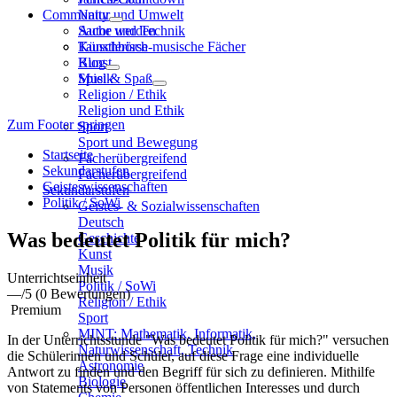
Community
Natur und Umwelt
Sache und Technik
Autor werden
Künstlerisch-musische Fächer
Tauschbörse
Kunst
Blog
Musik
Spiel & Spaß
Religion / Ethik
Religion und Ethik
Zum Footer springen
Sport
Sport und Bewegung
Startseite
Fächerübergreifend
Sekundarstufen
Fächerübergreifend
Geisteswissenschaften
Sekundarstufen
Politik / SoWi
Geistes- & Sozialwissenschaften
Deutsch
Was bedeutet Politik für mich?
Geschichte
Kunst
Musik
Unterrichtseinheit
Politik / SoWi
—
/5
(0 Bewertungen)
Religion / Ethik
Premium
Sport
MINT: Mathematik, Informatik,
In der Unterrichtsstunde "Was bedeutet Politik für mich?" versuchen
Naturwissenschaft, Technik
die Schülerinnen und Schüler, auf diese Frage eine individuelle
Astronomie
Antwort zu finden und den Begriff für sich zu definieren. Mithilfe
Biologie
von Statements von Personen öffentlichen Interesses und durch