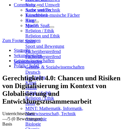
Community
Natur und Umwelt
Sache und Technik
Autor werden
Künstlerisch-musische Fächer
Tauschbörse
Kunst
Blog
Musik
Spiel & Spaß
Religion / Ethik
Religion und Ethik
Zum Footer springen
Sport
Sport und Bewegung
Startseite
Fächerübergreifend
Sekundarstufen
Fächerübergreifend
Geisteswissenschaften
Sekundarstufen
Politik / SoWi
Geistes- & Sozialwissenschaften
Deutsch
Gerechtigkeit 4.0: Chancen und Risiken
Geschichte
Kunst
von Digitalisierung im Kontext von
Musik
Globalisierung und
Politik / SoWi
Religion / Ethik
Entwicklungszusammenarbeit
Sport
MINT: Mathematik, Informatik,
Unterrichtseinheit
Naturwissenschaft, Technik
—
/5
(0 Bewertungen)
Astronomie
Basis
Biologie