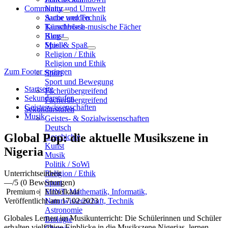
Community
Natur und Umwelt
Sache und Technik
Autor werden
Künstlerisch-musische Fächer
Tauschbörse
Kunst
Blog
Musik
Spiel & Spaß
Religion / Ethik
Religion und Ethik
Zum Footer springen
Sport
Sport und Bewegung
Startseite
Fächerübergreifend
Sekundarstufen
Fächerübergreifend
Geisteswissenschaften
Sekundarstufen
Musik
Geistes- & Sozialwissenschaften
Deutsch
Global Pop: die aktuelle Musikszene in
Geschichte
Kunst
Nigeria
Musik
Politik / SoWi
Unterrichtseinheit
Religion / Ethik
—
/5
(0 Bewertungen)
Sport
Premium
|
Einzelkauf
MINT: Mathematik, Informatik,
Veröffentlicht am 17.02.2023
Naturwissenschaft, Technik
Astronomie
Globales Lernen im Musikunterricht: Die Schülerinnen und Schüler
Biologie
erhalten vielfältige Einblicke in die Musikszene Nigerias, lernen