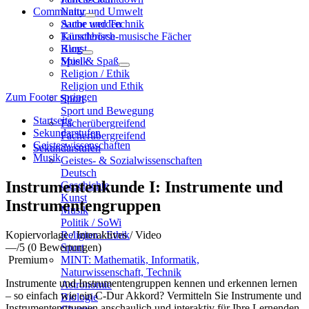
Community
Natur und Umwelt
Sache und Technik
Autor werden
Künstlerisch-musische Fächer
Tauschbörse
Kunst
Blog
Musik
Spiel & Spaß
Religion / Ethik
Religion und Ethik
Zum Footer springen
Sport
Sport und Bewegung
Startseite
Fächerübergreifend
Sekundarstufen
Fächerübergreifend
Geisteswissenschaften
Sekundarstufen
Musik
Geistes- & Sozialwissenschaften
Deutsch
Instrumentenkunde I: Instrumente und
Geschichte
Kunst
Instrumentengruppen
Musik
Politik / SoWi
Kopiervorlage / Interaktives / Video
Religion / Ethik
—
/5
(0 Bewertungen)
Sport
Premium
MINT: Mathematik, Informatik,
Naturwissenschaft, Technik
Instrumente und Instrumentengruppen kennen und erkennen lernen
Astronomie
– so einfach wie ein C-Dur Akkord? Vermitteln Sie Instrumente und
Biologie
Instrumentengruppen anschaulich und interaktiv für Ihre Lernenden.