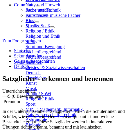
Community
Natur und Umwelt
Sache und Technik
Autor werden
Künstlerisch-musische Fächer
Tauschbörse
Kunst
Blog
Musik
Spiel & Spaß
Religion / Ethik
Religion und Ethik
Zum Footer springen
Sport
Sport und Bewegung
Startseite
Fächerübergreifend
Sekundarstufen
Fächerübergreifend
Geisteswissenschaften
Sekundarstufen
Deutsch
Geistes- & Sozialwissenschaften
Deutsch
Satzglieder - erkennen und benennen
Geschichte
Kunst
Musik
Unterrichtseinheit
Politik / SoWi
—
/5
(0 Bewertungen)
Religion / Ethik
Premium
Sport
MINT: Mathematik, Informatik,
In der Unterrichtseinheit "Satzglieder" lernen die Schülerinnen und
Naturwissenschaft, Technik
Schüler, wie ein Satz im Deutschen aufgebaut ist und welche
Astronomie
Bestandteile er hat. Diese Satzglieder werden in interaktiven
Biologie
Übungen richtig erkannt, benannt und mit lateinischen