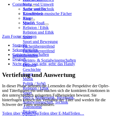
Community
Natur und Umwelt
Sache und Technik
Autor werden
Künstlerisch-musische Fächer
Tauschbörse
Kunst
Blog
Musik
Spiel & Spaß
Religion / Ethik
Religion und Ethik
Zum Footer springen
Sport
Sport und Bewegung
Startseite
Fächerübergreifend
Sekundarstufen
Fächerübergreifend
Geisteswissenschaften
Sekundarstufen
Deutsch
Geistes- & Sozialwissenschaften
Nicht alles, was geht, geht: das Handy
Deutsch
Geschichte
Vertiefung und Auswertung
Kunst
Musik
Politik / SoWi
In dieser Phase nehmen die Lernenden die Perspektive der Opfer-
Religion / Ethik
und Täterfiguren ein und machen sich die konträren Emotionen in
Sport
den unterschiedlich gelagerten Fallbeispielen bewusst. Sie
MINT: Mathematik, Informatik,
hinterfragen kritisch das Verhalten der Täter und werden für die
Naturwissenschaft, Technik
Schwere der Taten sensibilisiert.
Astronomie
Biologie
Teilen über WhatsApp
Teilen über E-Mail
Teilen…