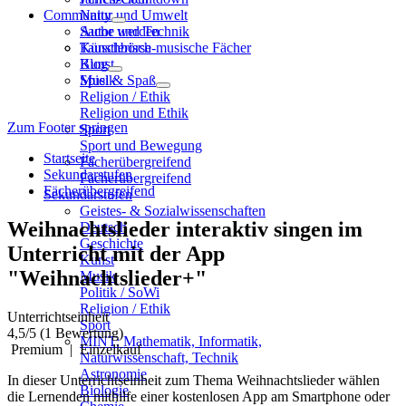
Community
Natur und Umwelt
Sache und Technik
Autor werden
Künstlerisch-musische Fächer
Tauschbörse
Kunst
Blog
Musik
Spiel & Spaß
Religion / Ethik
Religion und Ethik
Zum Footer springen
Sport
Sport und Bewegung
Startseite
Fächerübergreifend
Sekundarstufen
Fächerübergreifend
Fächerübergreifend
Sekundarstufen
Geistes- & Sozialwissenschaften
Weihnachtslieder interaktiv singen im
Deutsch
Geschichte
Unterricht mit der App
Kunst
"Weihnachtslieder+"
Musik
Politik / SoWi
Religion / Ethik
Unterrichtseinheit
Sport
4,5
/5
(1 Bewertung)
MINT: Mathematik, Informatik,
Premium
|
Einzelkauf
Naturwissenschaft, Technik
Astronomie
In dieser Unterrichtseinheit zum Thema Weihnachtslieder wählen
Biologie
die Lernenden mithilfe einer kostenlosen App am Smartphone oder