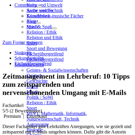
Community
Natur und Umwelt
Sache und Technik
Autor werden
Künstlerisch-musische Fächer
Tauschbörse
Kunst
Blog
Musik
Spiel & Spaß
Religion / Ethik
Religion und Ethik
Zum Footer springen
Sport
Sport und Bewegung
Startseite
Fächerübergreifend
Sekundarstufen
Fächerübergreifend
Fächerübergreifend
Sekundarstufen
Geistes- & Sozialwissenschaften
Zeitmanagement im Lehrberuf: 10 Tipps
Deutsch
Geschichte
zum zeitsparenden und
Kunst
nervenschonenden Umgang mit E-Mails
Musik
Politik / SoWi
Religion / Ethik
Fachartikel
Sport
5
/5
(2 Bewertungen)
MINT: Mathematik, Informatik,
Premium
|
Einzelkauf
Naturwissenschaft, Technik
Astronomie
Dieser Fachartikel gibt Lehrkräften Anregungen, wie sie gezielt und
Biologie
zeitsparend mit E-Mails umgehen können. Dafür gibt die Autorin