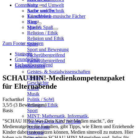
Community
Natur und Umwelt
Sache und Technik
Autor werden
Künstlerisch-musische Fächer
Tauschbörse
Kunst
Blog
Musik
Spiel & Spaß
Religion / Ethik
Religion und Ethik
Zum Footer springen
Sport
Sport und Bewegung
Startseite
Fächerübergreifend
Grundschule
Fächerübergreifend
Fächerübergreifend
Sekundarstufen
Geistes- & Sozialwissenschaften
SCHAU HIN!-Medienkompetenzpaket
Deutsch
Geschichte
für Elternabende
Kunst
Musik
Fachartikel
Politik / SoWi
3,5
/5
(3 Bewertungen)
Religion / Ethik
Basis
Sport
MINT: Mathematik, Informatik,
"SCHAU HIN! Was Dein Kind mit Medien macht.", der
Naturwissenschaft, Technik
Medienratgeber für Familien, gibt Tipps, wie Eltern und Erziehende
Astronomie
Kinder dabei unterstützen können, Medien sinnvoll zu nutzen. Hier
Biologie
haben wir Ihnen einige SCHAU HIN!-Materialien und -Infos für