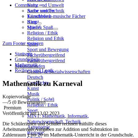
Community
Natur und Umwelt
Sache und Technik
Autor werden
Künstlerisch-musische Fächer
Tauschbörse
Kunst
Blog
Musik
Spiel & Spaß
Religion / Ethik
Religion und Ethik
Zum Footer springen
Sport
Sport und Bewegung
Startseite
Fächerübergreifend
Grundschule
Fächerübergreifend
Mathematik
Sekundarstufen
Rechnen und Logik
Geistes- & Sozialwissenschaften
Deutsch
Mathematik zu Karneval
Geschichte
Kunst
Musik
Kopiervorlage
Politik / SoWi
—
/5
(0 Bewertungen)
Religion / Ethik
Premium
Sport
Veröffentlicht am 13.02.2023
MINT: Mathematik, Informatik,
Naturwissenschaft, Technik
Die Schülerinnen und Schüler rechnen mithilfe dieses
Astronomie
Arbeitsmaterials Aufgaben zur Addition und Subtraktion im
Biologie
Zahlenraum 1 bis 20 im Mathematik-Unterricht in der Grundschule.