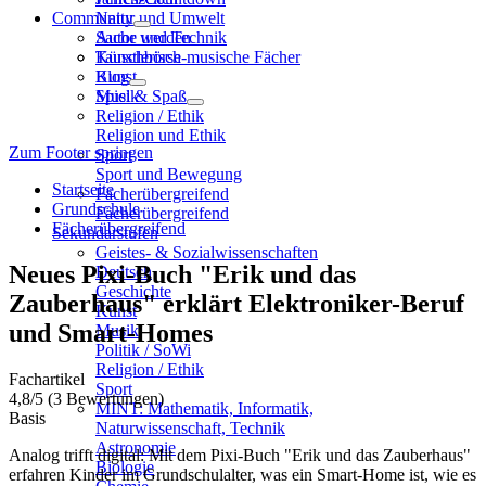
Community
Natur und Umwelt
Sache und Technik
Autor werden
Künstlerisch-musische Fächer
Tauschbörse
Kunst
Blog
Musik
Spiel & Spaß
Religion / Ethik
Religion und Ethik
Zum Footer springen
Sport
Sport und Bewegung
Startseite
Fächerübergreifend
Grundschule
Fächerübergreifend
Fächerübergreifend
Sekundarstufen
Geistes- & Sozialwissenschaften
Neues Pixi-Buch "Erik und das
Deutsch
Geschichte
Zauberhaus" erklärt Elektroniker-Beruf
Kunst
und Smart-Homes
Musik
Politik / SoWi
Religion / Ethik
Fachartikel
Sport
4,8
/5
(3 Bewertungen)
MINT: Mathematik, Informatik,
Basis
Naturwissenschaft, Technik
Astronomie
Analog trifft digital: Mit dem Pixi-Buch "Erik und das Zauberhaus"
Biologie
erfahren Kinder im Grundschulalter, was ein Smart-Home ist, wie es