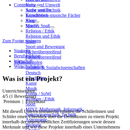
Community
Natur und Umwelt
Sache und Technik
Autor werden
Künstlerisch-musische Fächer
Tauschbörse
Kunst
Blog
Musik
Spiel & Spaß
Religion / Ethik
Religion und Ethik
Zum Footer springen
Sport
Sport und Bewegung
Startseite
Fächerübergreifend
Berufsbildung
Fächerübergreifend
Wirtschaft
Sekundarstufen
Wirtschaftslehre
Geistes- & Sozialwissenschaften
Deutsch
Was ist ein Projekt?
Geschichte
Kunst
Musik
Unterrichtseinheit
Politik / SoWi
4
/5
(1 Bewertung)
Religion / Ethik
Premium
|
Einzelkauf
Sport
MINT: Mathematik, Informatik,
Mit diesem Unterrichtsmaterial erhalten die Schülerinnen und
Naturwissenschaft, Technik
Schüler einen Überblick über die Definitionen zu einem Projekt
Astronomie
innerhalb der unterschiedlichen Zertifizierungen sowie dessen
Biologie
Merkmale und wie diese Projekte innerhalb eines Unternehmens