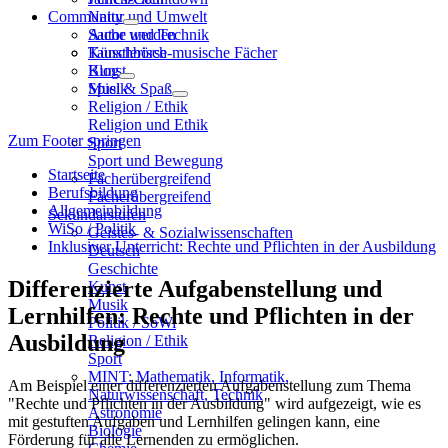
Community
Natur und Umwelt
Sache und Technik
Autor werden
Künstlerisch-musische Fächer
Tauschbörse
Kunst
Blog
Musik
Spiel & Spaß
Religion / Ethik
Religion und Ethik
Zum Footer springen
Sport
Sport und Bewegung
Startseite
Fächerübergreifend
Berufsbildung
Fächerübergreifend
Allgemeinbildung
Sekundarstufen
WiSo / Politik
Geistes- & Sozialwissenschaften
Inklusiver Unterricht: Rechte und Pflichten in der Ausbildung
Deutsch
Geschichte
Differenzierte Aufgabenstellung und
Kunst
Musik
Lernhilfen: Rechte und Pflichten in der
Politik / SoWi
Ausbildung
Religion / Ethik
Sport
MINT: Mathematik, Informatik,
Am Beispiel einer differenzierten Aufgabenstellung zum Thema
Naturwissenschaft, Technik
"Rechte und Pflichten in der Ausbildung" wird aufgezeigt, wie es
Astronomie
mit gestuften Aufgaben und Lernhilfen gelingen kann, eine
Biologie
Förderung für alle Lernenden zu ermöglichen.