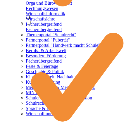
Orga und Bürowirtschaft
Rechnungswesen
Wirtschaftsinformatik
11
Wirtschaftslehre
Fächerübergreifend
Fächerübergreifend
Themenportal "Schulrecht"
Partnerportal "Pubertät"
Partnerportal "Handwerk macht Schule"
Berufs- & Arbeitswelt
Besondere Förderung
Fächerübergreifend
Feste & Feiertage
Geschichte & Politik
Klima, Umwelt, Nachhaltigkeit
Kulturelle Bildung
Mediennutzung & Medienkompetenz
MINT
Schulentwicklung und Organisation
Schulrecht
Sprache & Literatur
Wirtschaft und Finanzen