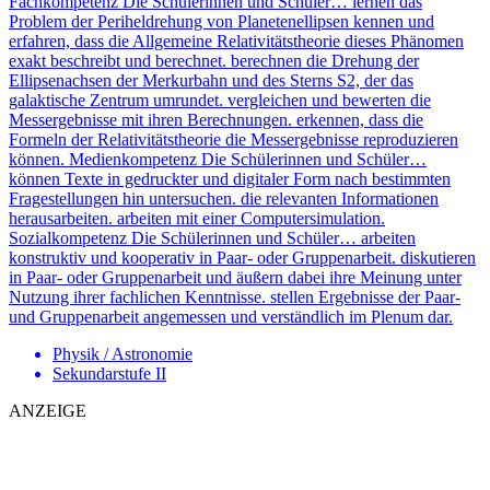
Fachkompetenz Die Schülerinnen und Schüler… lernen das
Problem der Periheldrehung von Planetenellipsen kennen und
erfahren, dass die Allgemeine Relativitätstheorie dieses Phänomen
exakt beschreibt und berechnet. berechnen die Drehung der
Ellipsenachsen der Merkurbahn und des Sterns S2, der das
galaktische Zentrum umrundet. vergleichen und bewerten die
Messergebnisse mit ihren Berechnungen. erkennen, dass die
Formeln der Relativitätstheorie die Messergebnisse reproduzieren
können. Medienkompetenz Die Schülerinnen und Schüler…
können Texte in gedruckter und digitaler Form nach bestimmten
Fragestellungen hin untersuchen. die relevanten Informationen
herausarbeiten. arbeiten mit einer Computersimulation.
Sozialkompetenz Die Schülerinnen und Schüler… arbeiten
konstruktiv und kooperativ in Paar- oder Gruppenarbeit. diskutieren
in Paar- oder Gruppenarbeit und äußern dabei ihre Meinung unter
Nutzung ihrer fachlichen Kenntnisse. stellen Ergebnisse der Paar-
und Gruppenarbeit angemessen und verständlich im Plenum dar.
Physik / Astronomie
Sekundarstufe II
ANZEIGE