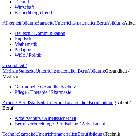
Technik
Wirtschaft
Fächerübergreifend
Allgemeinbildung
Startseite
Unterrichtsmaterialien
Berufsbildung
Allge
Deutsch / Kommunikation
Englisch
Mathematik
Pädagogik
WiSo / Politik
Gesundheit /
Medizin
Startseite
Unterrichtsmaterialien
Berufsbildung
Gesundheit /
Medizin
Gesundheit / Gesundheitsschutz
Pflege / Therapie / Pharmazie
Arbeit / Beruf
Startseite
Unterrichtsmaterialien
Berufsbildung
Arbeit /
Beruf
Arbeitsschutz / Arbeitssicherheit
Berufsvorbereitung / Berufsalltag / Arbeitsrecht
Technik
Startseite
Unterrichtsmaterialien
Berufsbildung
Technik