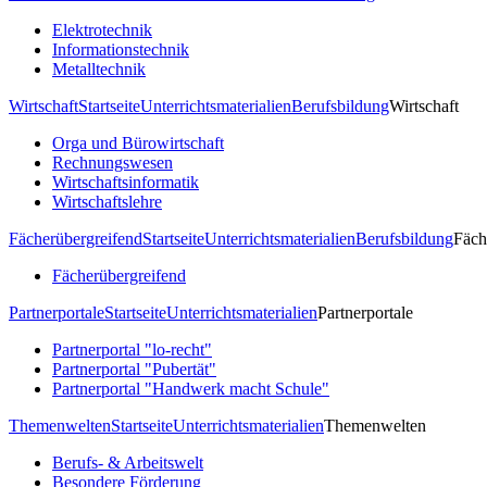
Elektrotechnik
Informationstechnik
Metalltechnik
Wirtschaft
Startseite
Unterrichtsmaterialien
Berufsbildung
Wirtschaft
Orga und Bürowirtschaft
Rechnungswesen
Wirtschaftsinformatik
Wirtschaftslehre
Fächerübergreifend
Startseite
Unterrichtsmaterialien
Berufsbildung
Fäch
Fächerübergreifend
Partnerportale
Startseite
Unterrichtsmaterialien
Partnerportale
Partnerportal "lo-recht"
Partnerportal "Pubertät"
Partnerportal "Handwerk macht Schule"
Themenwelten
Startseite
Unterrichtsmaterialien
Themenwelten
Berufs- & Arbeitswelt
Besondere Förderung