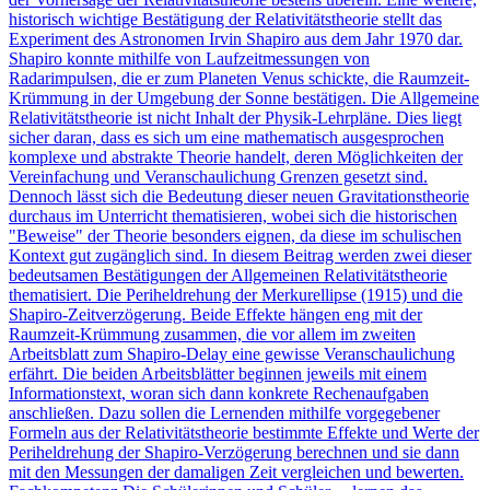
historisch wichtige Bestätigung der Relativitätstheorie stellt das
Experiment des Astronomen Irvin Shapiro aus dem Jahr 1970 dar.
Shapiro konnte mithilfe von Laufzeitmessungen von
Radarimpulsen, die er zum Planeten Venus schickte, die Raumzeit-
Krümmung in der Umgebung der Sonne bestätigen. Die Allgemeine
Relativitätstheorie ist nicht Inhalt der Physik-Lehrpläne. Dies liegt
sicher daran, dass es sich um eine mathematisch ausgesprochen
komplexe und abstrakte Theorie handelt, deren Möglichkeiten der
Vereinfachung und Veranschaulichung Grenzen gesetzt sind.
Dennoch lässt sich die Bedeutung dieser neuen Gravitationstheorie
durchaus im Unterricht thematisieren, wobei sich die historischen
"Beweise" der Theorie besonders eignen, da diese im schulischen
Kontext gut zugänglich sind. In diesem Beitrag werden zwei dieser
bedeutsamen Bestätigungen der Allgemeinen Relativitätstheorie
thematisiert. Die Periheldrehung der Merkurellipse (1915) und die
Shapiro-Zeitverzögerung. Beide Effekte hängen eng mit der
Raumzeit-Krümmung zusammen, die vor allem im zweiten
Arbeitsblatt zum Shapiro-Delay eine gewisse Veranschaulichung
erfährt. Die beiden Arbeitsblätter beginnen jeweils mit einem
Informationstext, woran sich dann konkrete Rechenaufgaben
anschließen. Dazu sollen die Lernenden mithilfe vorgegebener
Formeln aus der Relativitätstheorie bestimmte Effekte und Werte der
Periheldrehung der Shapiro-Verzögerung berechnen und sie dann
mit den Messungen der damaligen Zeit vergleichen und bewerten.