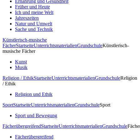
Ernährung und Gesundheit
Früher und Heute
Ich und meine Welt
Jahreszeiten
Natur und Umwelt
Sache und Technik
Künstlerisch-musische
Fächer
Startseite
Unterrichtsmaterialien
Grundschule
Künstlerisch-
musische Fächer
Kunst
Musik
Religion / Ethik
Startseite
Unterrichtsmaterialien
Grundschule
Religion
/ Ethik
Religion und Ethik
Sport
Startseite
Unterrichtsmaterialien
Grundschule
Sport
Sport und Bewegung
Fächerübergreifend
Startseite
Unterrichtsmaterialien
Grundschule
Fäche
Fächerübergreifend