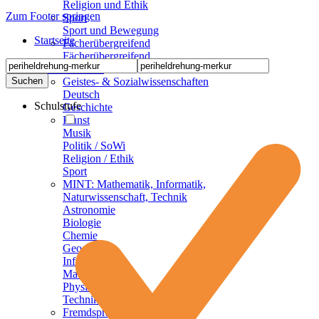
Religion und Ethik
Zum Footer springen
Sport
Sport und Bewegung
Startseite
Fächerübergreifend
Fächerübergreifend
Sekundarstufen
Geistes- & Sozialwissenschaften
Deutsch
Schulstufe
Geschichte
Kunst
Musik
Politik / SoWi
Religion / Ethik
Sport
MINT: Mathematik, Informatik,
Naturwissenschaft, Technik
Astronomie
Biologie
Chemie
Geographie
Informatik
Mathematik
Physik
Technik
Fremdsprachen