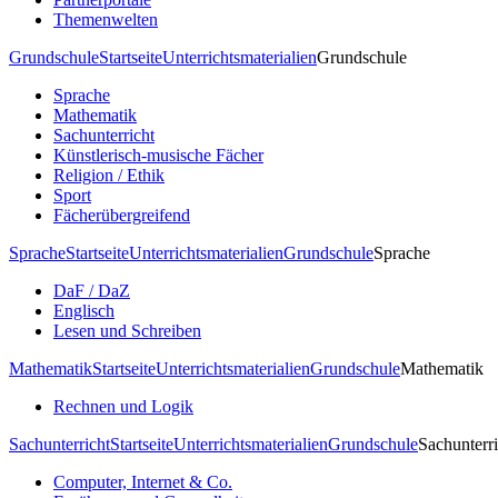
Themenwelten
Grundschule
Startseite
Unterrichtsmaterialien
Grundschule
Sprache
Mathematik
Sachunterricht
Künstlerisch-musische Fächer
Religion / Ethik
Sport
Fächerübergreifend
Sprache
Startseite
Unterrichtsmaterialien
Grundschule
Sprache
DaF / DaZ
Englisch
Lesen und Schreiben
Mathematik
Startseite
Unterrichtsmaterialien
Grundschule
Mathematik
Rechnen und Logik
Sachunterricht
Startseite
Unterrichtsmaterialien
Grundschule
Sachunterri
Computer, Internet & Co.