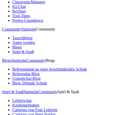
Classroom-Manager
KI-Chat
Rechner
Tool-Tipps
Ferien-Countdown
Community
Startseite
Community
Tauschbörse
Autor werden
Blogs
Spiel & Spaß
Blogs
Startseite
Community
Blogs
Referendariat an einer berufsbildenden Schule
Referendar-Blog
Grundschul-Blog
Blog: Digitale Schule
Spiel & Spaß
Startseite
Community
Spiel & Spaß
Lehrerwitze
Knobelaufgaben
Cartoons von Frau Lehrerin
Cartoons von Peter Baldus