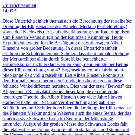
Unterrichtseinheit
14,99 €
Diese Unterrichtseinheit thematisiert die Berechnung der rätselhaften
Drehung der Ellipsenachse des Planeten Merkur (Periheldrehung)
sowie den Nachweis der Laufzeitverlängerung von Radarimpulsen
zum Planeten Venus aufgrund der Raumzeit-Krümmung. Beide
Experimente waren für die Bestätigung der Vorhersagen Albert
Einsteins von großer Bedeutung. In dieser Unterrichtseinheit
erfahren die Schülerinnen und Schüler, dass die minimale Drehung
der Merkurellipse allein durch Störeffekte benachbarter
Himmelskörper nicht erklärt werden kann, denn ein kleiner Betrag
dieser Ellipsendrehung von 43 Bogensekunden pro Jahrhundert
blieb lange Zeit völlig rätselhaft. Erst Albert Einstein konnte aus
dem Formalismus seiner neuen Gravitationstheorie genau diese
fehlende Winkeldifferenz herleiten. Dies war der erste "Beweis" der
Allgemeinen Relativitätstheorie, dieser komplexen und völlig
neuartigen Theorie, die Albert Einstein über viele Jahre hinweg
erarbeitet hatte und 1915 zur Veröffentlichung frei gab. Ihre
Schülerinnen und Schüler berechnen die Drehung der Ellipsenachse
des Planeten Merkur und im Weiteren auch die eines Sterns, der das
supermassive Schwarze Loch im Zentrum der Milchstraße
umrundet. Aufgrund der großen Masse des Schwarzen Lochs fällt
die relativistische Drehung dort deutlich stärker aus und stimmt mit
der Vorhersage der Relativitätstheorie bestens überein. Eine weitere,