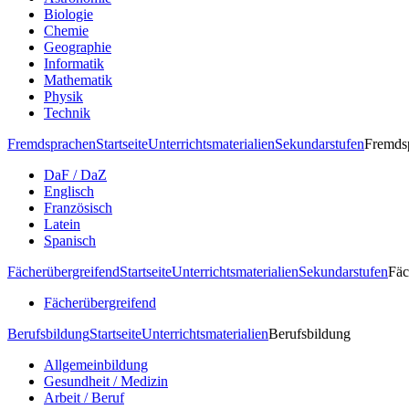
Biologie
Chemie
Geographie
Informatik
Mathematik
Physik
Technik
Fremdsprachen
Startseite
Unterrichtsmaterialien
Sekundarstufen
Fremds
DaF / DaZ
Englisch
Französisch
Latein
Spanisch
Fächerübergreifend
Startseite
Unterrichtsmaterialien
Sekundarstufen
Fäc
Fächerübergreifend
Berufsbildung
Startseite
Unterrichtsmaterialien
Berufsbildung
Allgemeinbildung
Gesundheit / Medizin
Arbeit / Beruf