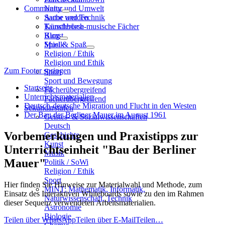
Community
Natur und Umwelt
Sache und Technik
Autor werden
Künstlerisch-musische Fächer
Tauschbörse
Kunst
Blog
Musik
Spiel & Spaß
Religion / Ethik
Religion und Ethik
Zum Footer springen
Sport
Sport und Bewegung
Startseite
Fächerübergreifend
Unterrichtsmaterialien
Fächerübergreifend
Deutsch-deutsche Migration und Flucht in den Westen
Sekundarstufen
Der Bau der Berliner Mauer im August 1961
Geistes- & Sozialwissenschaften
Deutsch
Vorbemerkungen und Praxistipps zur
Geschichte
Kunst
Unterrichtseinheit "Bau der Berliner
Musik
Mauer"
Politik / SoWi
Religion / Ethik
Sport
Hier finden Sie Hinweise zur Materialwahl und Methode, zum
MINT: Mathematik, Informatik,
Einsatz des Interaktiven Whiteboards sowie zu den im Rahmen
Naturwissenschaft, Technik
dieser Sequenz verwendeten Arbeitsmaterialien.
Astronomie
Biologie
Teilen über WhatsApp
Teilen über E-Mail
Teilen…