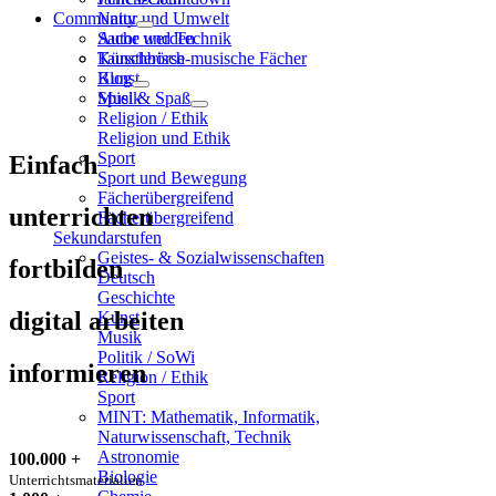
Community
Natur und Umwelt
Sache und Technik
Autor werden
Künstlerisch-musische Fächer
Tauschbörse
Kunst
Blog
Musik
Spiel & Spaß
Religion / Ethik
Religion und Ethik
Sport
Einfach
Sport und Bewegung
Fächerübergreifend
unterrichten
Fächerübergreifend
Sekundarstufen
Geistes- & Sozialwissenschaften
fortbilden
Deutsch
Geschichte
digital arbeiten
Kunst
Musik
Politik / SoWi
informieren
Religion / Ethik
Sport
MINT: Mathematik, Informatik,
Naturwissenschaft, Technik
Astronomie
100.000 +
Biologie
Unterrichtsmaterialien