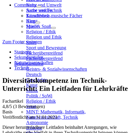
Community
Natur und Umwelt
Sache und Technik
Autor werden
Künstlerisch-musische Fächer
Tauschbörse
Kunst
Blog
Musik
Spiel & Spaß
Religion / Ethik
Religion und Ethik
Zum Footer springen
Sport
Sport und Bewegung
Startseite
Fächerübergreifend
Sekundarstufen
Fächerübergreifend
Naturwissenschaften
Sekundarstufen
Technik
Geistes- & Sozialwissenschaften
Deutsch
Diversitätskompetenz im Technik-
Geschichte
Kunst
Unterricht: Ein Leitfaden für Lehrkräfte
Musik
Politik / SoWi
Fachartikel
Religion / Ethik
4,8
/5
(3 Bewertungen)
Sport
Basis
MINT: Mathematik, Informatik,
Veröffentlicht am 31.01.2023
Naturwissenschaft, Technik
Astronomie
Dieser herunterladbare Leitfaden beinhaltet Anregungen, wie
Biologie
Lehrkräfte mehr Vielfalt in ihren Technikunterricht bringen können.