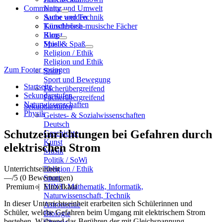
Community
Natur und Umwelt
Sache und Technik
Autor werden
Künstlerisch-musische Fächer
Tauschbörse
Kunst
Blog
Musik
Spiel & Spaß
Religion / Ethik
Religion und Ethik
Zum Footer springen
Sport
Sport und Bewegung
Startseite
Fächerübergreifend
Sekundarstufen
Fächerübergreifend
Naturwissenschaften
Sekundarstufen
Physik
Geistes- & Sozialwissenschaften
Deutsch
Schutzeinrichtungen bei Gefahren durch
Geschichte
Kunst
elektrischen Strom
Musik
Politik / SoWi
Unterrichtseinheit
Religion / Ethik
—
/5
(0 Bewertungen)
Sport
Premium
|
Einzelkauf
MINT: Mathematik, Informatik,
Naturwissenschaft, Technik
In dieser Unterrichtseinheit erarbeiten sich Schülerinnen und
Astronomie
Schüler, welche Gefahren beim Umgang mit elektrischem Strom
Biologie
bestehen. Während das Berühren der mit Gleichspannung