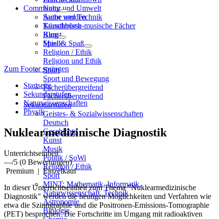
Community
Natur und Umwelt
Sache und Technik
Autor werden
Künstlerisch-musische Fächer
Tauschbörse
Kunst
Blog
Musik
Spiel & Spaß
Religion / Ethik
Religion und Ethik
Zum Footer springen
Sport
Sport und Bewegung
Startseite
Fächerübergreifend
Sekundarstufen
Fächerübergreifend
Naturwissenschaften
Sekundarstufen
Physik
Geistes- & Sozialwissenschaften
Deutsch
Nuklearmedizinische Diagnostik
Geschichte
Kunst
Musik
Unterrichtseinheit
Politik / SoWi
—
/5
(0 Bewertungen)
Religion / Ethik
Premium
|
Einzelkauf
Sport
MINT: Mathematik, Informatik,
In dieser Unterrichtseinheit zum Thema "Nuklearmedizinische
Naturwissenschaft, Technik
Diagnostik" werden die heutigen Möglichkeiten und Verfahren wie
Astronomie
etwa die Szintigraphie und die Positronen-Emissions-Tomographie
Biologie
(PET) besprochen. Die Fortschritte im Umgang mit radioaktiven