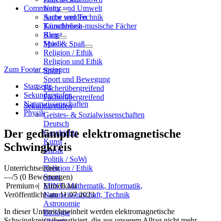
Community
Natur und Umwelt
Sache und Technik
Autor werden
Künstlerisch-musische Fächer
Tauschbörse
Kunst
Blog
Musik
Spiel & Spaß
Religion / Ethik
Religion und Ethik
Zum Footer springen
Sport
Sport und Bewegung
Startseite
Fächerübergreifend
Sekundarstufen
Fächerübergreifend
Naturwissenschaften
Sekundarstufen
Physik
Geistes- & Sozialwissenschaften
Deutsch
Der gedämpfte elektromagnetische
Geschichte
Kunst
Schwingkreis
Musik
Politik / SoWi
Unterrichtseinheit
Religion / Ethik
—
/5
(0 Bewertungen)
Sport
Premium
|
Einzelkauf
MINT: Mathematik, Informatik,
Veröffentlicht am 11.07.2023
Naturwissenschaft, Technik
Astronomie
In dieser Unterrichtseinheit werden elektromagnetische
Biologie
Schwingkreise thematisiert, die aus unserem Alltag nicht mehr